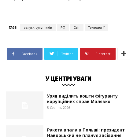
TAGS
запуск супутників
РФ
Світ
Технології
Facebook
Twitter
Pinterest
У ЦЕНТРІ УВАГИ
Уряд виділить кошти фігуранту
корупційних справ Малявко
5 Серпня, 2026
Ракета впала в Польщі: президент
Навроцький не планує засідання