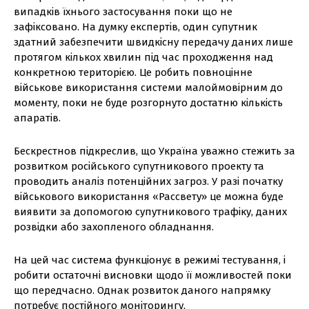
випадків їхнього застосування поки що не
зафіксовано. На думку експертів, один супутник
здатний забезпечити швидкісну передачу даних лише
протягом кількох хвилин під час проходження над
конкретною територією. Це робить повноцінне
військове використання системи малоймовірним до
моменту, поки не буде розгорнуто достатню кількість
апаратів.
Бескрестнов підкреслив, що Україна уважно стежить за
розвитком російського супутникового проекту та
проводить аналіз потенційних загроз. У разі початку
військового використання «Рассвету» це можна буде
виявити за допомогою супутникового трафіку, даних
розвідки або захопленого обладнання.
На цей час система функціонує в режимі тестування, і
робити остаточні висновки щодо її можливостей поки
що передчасно. Однак розвиток даного напрямку
потребує постійного моніторингу.