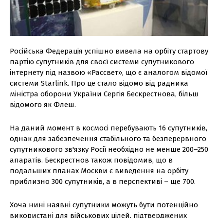
Російська Федерація успішно вивела на орбіту стартову
партію супутників для своєї системи супутникового
інтернету під назвою «Рассвет», що є аналогом відомої
системи Starlink. Про це стало відомо від радника
міністра оборони України Сергія Бескрестнова, більш
відомого як Флеш.
На даний момент в космосі перебувають 16 супутників,
однак для забезпечення стабільного та безперервного
супутникового зв'язку Росії необхідно не менше 200–250
апаратів. Бескрестнов також повідомив, що в
подальших планах Москви є виведення на орбіту
приблизно 300 супутників, а в перспективі – ще 700.
Хоча нині наявні супутники можуть бути потенційно
використані для військових цілей, підтверджених