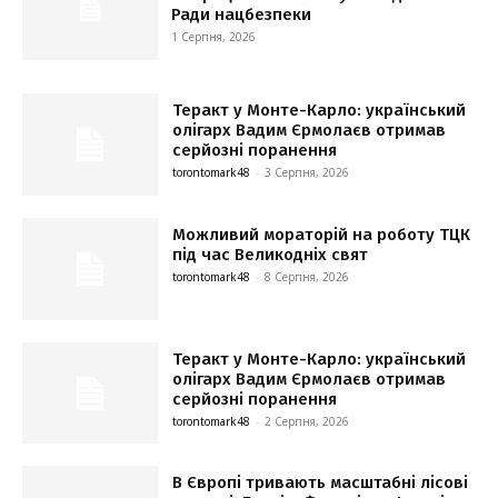
Ради нацбезпеки
1 Серпня, 2026
Теракт у Монте-Карло: український
олігарх Вадим Єрмолаєв отримав
серйозні поранення
torontomark48
-
3 Серпня, 2026
Можливий мораторій на роботу ТЦК
під час Великодніх свят
torontomark48
-
8 Серпня, 2026
Теракт у Монте-Карло: український
олігарх Вадим Єрмолаєв отримав
серйозні поранення
torontomark48
-
2 Серпня, 2026
В Європі тривають масштабні лісові