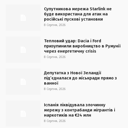
Супутникова мережа Starlink не
буде використана для атак на
російські пускові установки
8 Серпня, 2026
Тепловий удар: Dacia і Ford
призупинили виробництво в Румунії
через енергетичну crisis
8 Серпня, 2026
Депутатка з Нової Зеландії
під’єдналася до міськради прямо з
ванної
8 Серпня, 2026
Іспанія ліквідувала злочинну
мережу з контрабанди мігрантів і
наркотиків на €24 млн
8 Серпня, 2026