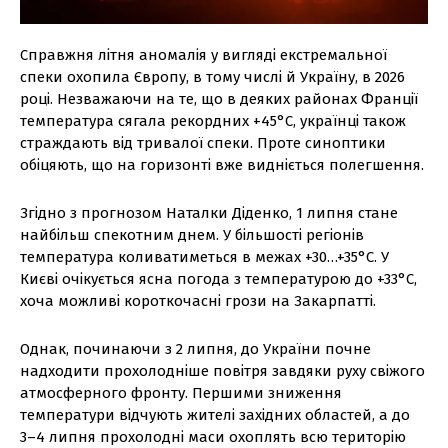
Справжня літня аномалія у вигляді екстремальної
спеки охопила Європу, в тому числі й Україну, в 2026
році. Незважаючи на те, що в деяких районах Франції
температура сягала рекордних +45°C, українці також
страждають від тривалої спеки. Проте синоптики
обіцяють, що на горизонті вже видніється полегшення.
Згідно з прогнозом Наталки Діденко, 1 липня стане
найбільш спекотним днем. У більшості регіонів
температура коливатиметься в межах +30…+35°C. У
Києві очікується ясна погода з температурою до +33°C,
хоча можливі короткочасні грози на Закарпатті.
Однак, починаючи з 2 липня, до України почне
надходити прохолодніше повітря завдяки руху свіжого
атмосферного фронту. Першими зниження
температури відчують жителі західних областей, а до
3–4 липня прохолодні маси охоплять всю територію