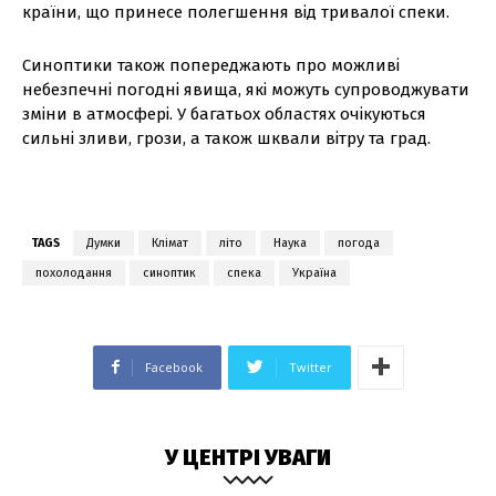
країни, що принесе полегшення від тривалої спеки.
Синоптики також попереджають про можливі
небезпечні погодні явища, які можуть супроводжувати
зміни в атмосфері. У багатьох областях очікуються
сильні зливи, грози, а також шквали вітру та град.
TAGS
Думки
Клімат
літо
Наука
погода
похолодання
синоптик
спека
Україна
Facebook
Twitter
У ЦЕНТРІ УВАГИ