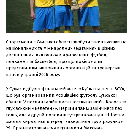
Спортсмени з Сумської області здобули значні успіхи на
національних та міжнародних змаганнях в різних
дисциплінах, включаючи армрестлінг, футбол,
плавання та баскетбол, про що повідомили
представники відповідних організацій та тренерські
штаби у травні 2026 року.
У Сумах відбувся фінальний матч «Кубка на честь ЗСУ»,
що був організований Асоціацією футболу Сумської
області. У поєдинку зійшлися шосткинський «Колос» та
глухівський «Велетень». Перший тайм закінчився без
голів, але у другій половині зустрічі команда з Шостки
змогла вирватися вперед і завершила гру з рахунком
2:1. Організатори матчу відзначили Максима