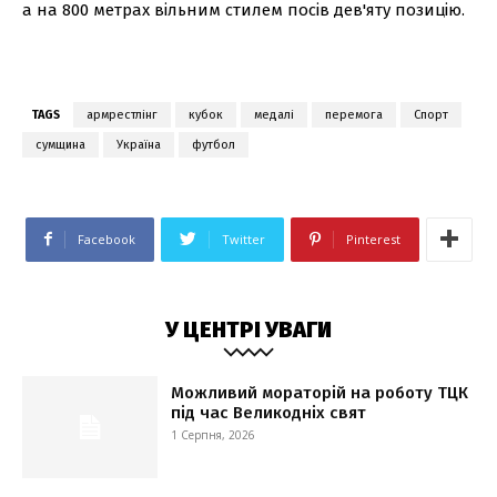
а на 800 метрах вільним стилем посів дев'яту позицію.
TAGS
армрестлінг
кубок
медалі
перемога
Спорт
сумщина
Україна
футбол
Facebook
Twitter
Pinterest
У ЦЕНТРІ УВАГИ
Можливий мораторій на роботу ТЦК
під час Великодніх свят
1 Серпня, 2026