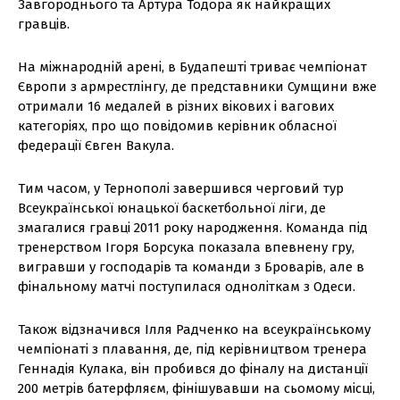
Завгороднього та Артура Тодора як найкращих
гравців.
На міжнародній арені, в Будапешті триває чемпіонат
Європи з армрестлінгу, де представники Сумщини вже
отримали 16 медалей в різних вікових і вагових
категоріях, про що повідомив керівник обласної
федерації Євген Вакула.
Тим часом, у Тернополі завершився черговий тур
Всеукраїнської юнацької баскетбольної ліги, де
змагалися гравці 2011 року народження. Команда під
тренерством Ігоря Борсука показала впевнену гру,
вигравши у господарів та команди з Броварів, але в
фінальному матчі поступилася одноліткам з Одеси.
Також відзначився Ілля Радченко на всеукраїнському
чемпіонаті з плавання, де, під керівництвом тренера
Геннадія Кулака, він пробився до фіналу на дистанції
200 метрів батерфляєм, фінішувавши на сьомому місці,