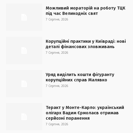
Можливий мораторій на роботу ТЦК
під час Великодніх свят
7 Серпня, 2026
Корупційні практики у Київраді: нові
деталі фінансових зловживань
7 Серпня, 2026
Уряд виділить кошти фігуранту
корупційних справ Малявко
7 Серпня, 2026
Теракт у Монте-Карло: український
олігарх Вадим Єрмолаєв отримав
серйозні поранення
7 Серпня, 2026