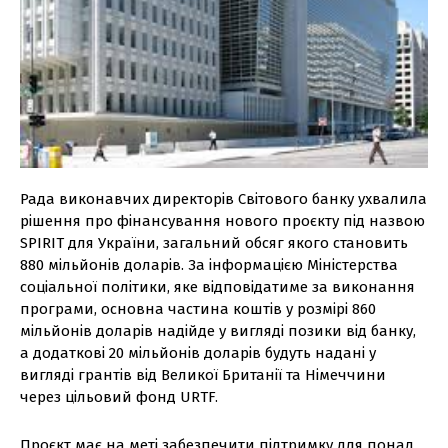
Рада виконавчих директорів Світового банку ухвалила
рішення про фінансування нового проєкту під назвою
SPIRIT для України, загальний обсяг якого становить
880 мільйонів доларів. За інформацією Міністерства
соціальної політики, яке відповідатиме за виконання
програми, основна частина коштів у розмірі 860
мільйонів доларів надійде у вигляді позики від банку,
а додаткові 20 мільйонів доларів будуть надані у
вигляді грантів від Великої Британії та Німеччини
через цільовий фонд URTF.
Проєкт має на меті забезпечити підтримку для понад