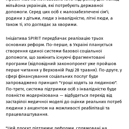
мільйона українців, які потребують державної
допомоги. Серед цих осіб є малозабезпечені сім'ї,
родини з дітьми, люди з інвалідністю, літні люди, а
також ті, хто доглядає за хворими.
Ініціатива SPIRIT передбачає реалізацію трьох
основних реформ. По-перше, в Україні планується
створення єдиної системи базової соціальної
допомоги, що замінить існуючі фрагментовані
програми (відповідний законопроект уже пройшов
перше читання у Верховній Раді 28 травня). По-друге, у
сфері фінансування соціальних послуг буде
запроваджено принцип "гроші ходять за людиною".
По-третє, система підтримки осіб з інвалідністю буде
повністю модернізована — відбудеться перехід від
застарілої медичної моделі до оцінки реальних потреб
людини з акцентом на можливості реабілітації та
працевлаштування.
"Цей проєкт підтримує реформи, спрямовані на