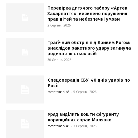
Перевірка дитячого табору «Артек
Закарпаття»: виявлено порушення
прав дітей та небезпечні умови
2 Серпня, 2026
Трагічний обстріл під Кривим Рогом:
внаслідок ракетного удару загинула
родина з шістьох осіб
30 Липня, 2026
Спецоперація СБУ: 40 днів ударів по
Росії
torontomark48
-
5 Серпня, 2026
Уряд виділить кошти фігуранту
корупційних справ Малявко
torontomark48
-
3 Серпня, 2026