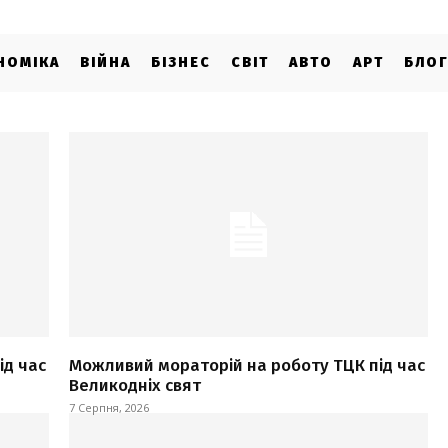
НОМІКА
ВІЙНА
БІЗНЕС
СВІТ
АВТО
АРТ
БЛО
ід час
Можливий мораторій на роботу ТЦК під час
Великодніх свят
7 Серпня, 2026