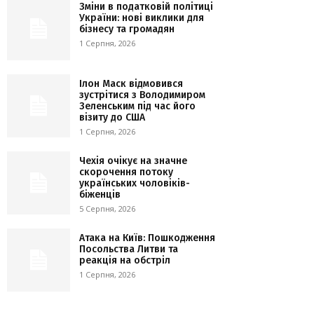
Зміни в податковій політиці
України: нові виклики для
бізнесу та громадян
1 Серпня, 2026
Ілон Маск відмовився
зустрітися з Володимиром
Зеленським під час його
візиту до США
1 Серпня, 2026
Чехія очікує на значне
скорочення потоку
українських чоловіків-
біженців
5 Серпня, 2026
Атака на Київ: Пошкодження
Посольства Литви та
реакція на обстріл
1 Серпня, 2026