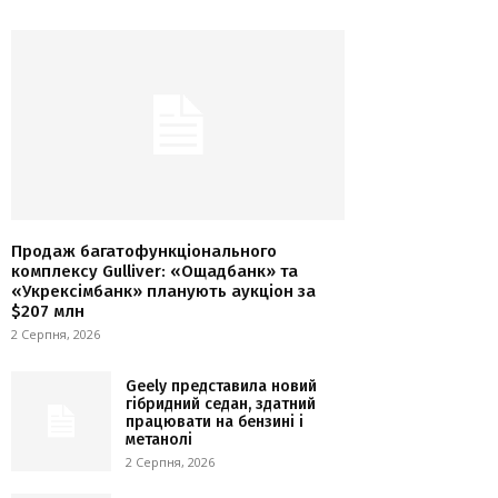
Продаж багатофункціонального
комплексу Gulliver: «Ощадбанк» та
«Укрексімбанк» планують аукціон за
$207 млн
2 Серпня, 2026
Geely представила новий
гібридний седан, здатний
працювати на бензині і
метанолі
2 Серпня, 2026