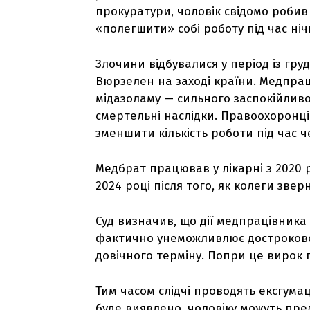
прокуратури, чоловік свідомо робив с
«полегшити» собі роботу під час ніч
Злочини відбувалися у період із груд
Вюрзелен на заході країни. Медпрац
мідазоламу — сильного заспокійливо
смертельні наслідки. Правоохоронц
зменшити кількість роботи під час ч
Медбрат працював у лікарні з 2020 р
2024 році після того, як колеги звер
Суд визначив, що дії медпрацівника
фактично унеможливлює дострокове 
довічного терміну. Попри це вирок
Тим часом слідчі проводять ексгума
буде виявлено, чоловіку можуть пре