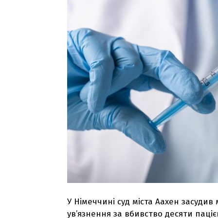
У Німеччині суд міста Аахен засуди
ув’язнення за вбивство десяти паціє