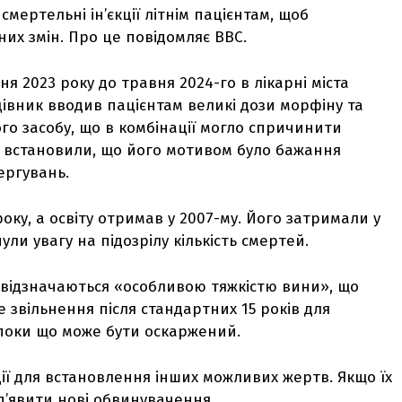
мертельні ін’єкції літнім пацієнтам, щоб
них змін. Про це повідомляє ВВС.
ня 2023 року до травня 2024-го в лікарні міста
івник вводив пацієнтам великі дози морфіну та
го засобу, що в комбінації могло спричинити
і встановили, що його мотивом було бажання
ергувань.
оку, а освіту отримав у 2007-му. Його затримали у
нули увагу на підозрілу кількість смертей.
 відзначаються «особливою тяжкістю вини», що
звільнення після стандартних 15 років для
 поки що може бути оскаржений.
ції для встановлення інших можливих жертв. Якщо їх
д’явити нові обвинувачення.