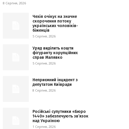
8 Серпня, 2026
Чехія очікує на значне
скорочення потоку
українських чоловіків-
біженців
5 Серпня, 2026
Уряд виділить кошти
фігуранту корупційних
справ Малявко
5 Серпня, 2026
Неприємний інцидент з
депутатом Київради
8 Серпня, 2026
Російські супутники «Бюро
1440» забезпечують зв’язок
над Україною
1 Серпня, 2026