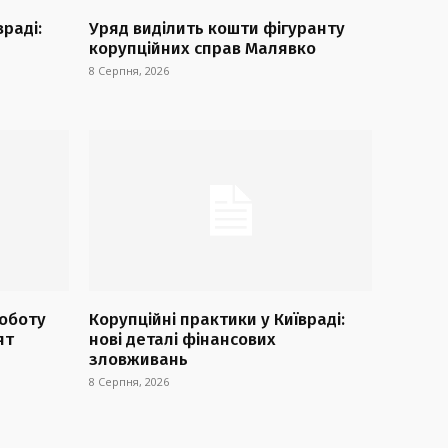
враді:
Уряд виділить кошти фігуранту
корупційних справ Малявко
8 Серпня, 2026
оботу
Корупційні практики у Київраді:
ят
нові деталі фінансових
зловживань
8 Серпня, 2026