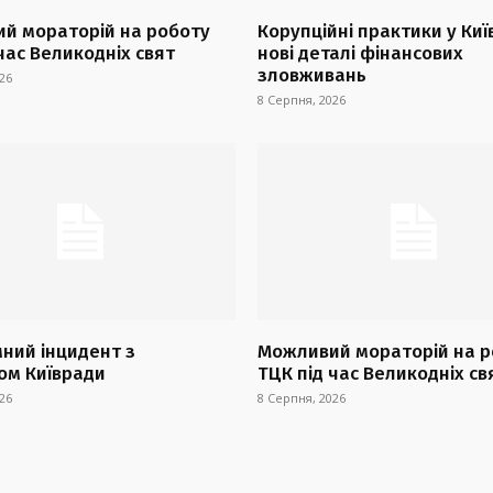
й мораторій на роботу
Корупційні практики у Киї
час Великодніх свят
нові деталі фінансових
зловживань
26
8 Серпня, 2026
ний інцидент з
Можливий мораторій на р
ом Київради
ТЦК під час Великодніх св
26
8 Серпня, 2026