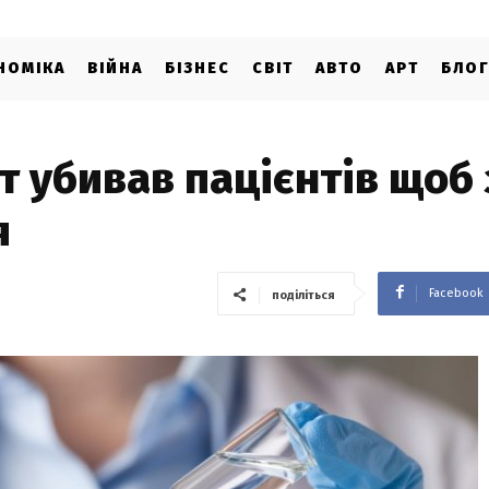
НОМІКА
ВІЙНА
БІЗНЕС
СВІТ
АВТО
АРТ
БЛО
т убивав пацієнтів щоб
я
Facebook
поділіться