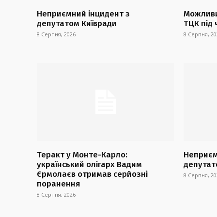
Неприємний інцидент з
Можливи
депутатом Київради
ТЦК під 
8 Серпня, 2026
8 Серпня, 20
Теракт у Монте-Карло:
Неприєм
український олігарх Вадим
депутат
Єрмолаєв отримав серйозні
8 Серпня, 20
поранення
8 Серпня, 2026