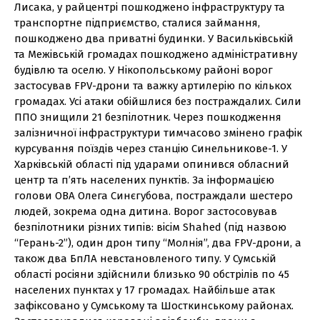
Лисака, у райцентрі пошкоджено інфраструктуру та
транспортне підприємство, сталися займання,
пошкоджено два приватні будинки. У Васильківській
та Межівській громадах пошкоджено адміністративну
будівлю та оселю. У Нікопольському районі ворог
застосував FPV-дрони та важку артилерію по кількох
громадах. Усі атаки обійшлися без постраждалих. Сили
ППО знищили 21 безпілотник. Через пошкодження
залізничної інфраструктури тимчасово змінено графік
курсування поїздів через станцію Синельникове-1. У
Харківській області під ударами опинився обласний
центр та п’ять населених пунктів. За інформацією
голови ОВА Олега Синєгубова, постраждали шестеро
людей, зокрема одна дитина. Ворог застосовував
безпілотники різних типів: вісім Shahed (під назвою
“Герань-2”), один дрон типу “Молнія”, два FPV-дрони, а
також два БпЛА невстановленого типу. У Сумській
області росіяни здійснили близько 90 обстрілів по 45
населених пунктах у 17 громадах. Найбільше атак
зафіксовано у Сумському та Шосткинському районах.