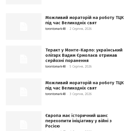
Можливий мораторій на роботу ТЦК
під час Великодніх свят
torontomark48
-
2 Серпня, 2026
Теракт у Монте-Карло: український
олігарх Вадим Єрмолаєв отримав
серйозні поранення
torontomark48
-
5 Серпня, 2026
Можливий мораторій на роботу ТЦК
під час Великодніх свят
torontomark48
-
3 Серпня, 2026
Європа має історичний шанс
перехопити ініціативу у війні з
Росією