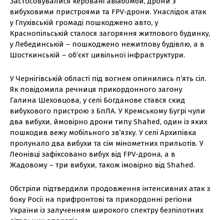
Застосовувалися керовані авіабомби, дрони з
вибуховими пристроями та FPV-дрони. Унаслідок атак
у Глухівській громаді пошкоджено авто, у
Краснопільській сталося загоряння житлового будинку,
у Лебединській – пошкоджено нежитлову будівлю, а в
Шосткинській – об’єкт цивільної інфраструктури.
У Чернігівській області під вогнем опинились п’ять сіл.
Як повідомила речниця прикордонного загону
Галина Шеховцова, у селі Богданове стався скид
вибухового пристрою з БпЛА. У Кремському Бугрі чули
два вибухи, ймовірно дрони типу Shahed, один із яких
пошкодив вежу мобільного зв’язку. У селі Архипівка
пролунало два вибухи та сім мінометних прильотів. У
Леонівці зафіксовано вибух від FPV-дрона, а в
Жадовому – три вибухи, також імовірно від Shahed.
Обстріли підтвердили продовження інтенсивних атак з
боку Росії на прифронтові та прикордонні регіони
України із залученням широкого спектру безпілотних