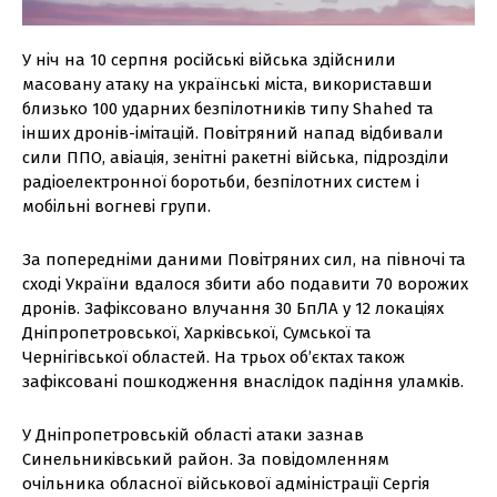
У ніч на 10 серпня російські війська здійснили
масовану атаку на українські міста, використавши
близько 100 ударних безпілотників типу Shahed та
інших дронів-імітацій. Повітряний напад відбивали
сили ППО, авіація, зенітні ракетні війська, підрозділи
радіоелектронної боротьби, безпілотних систем і
мобільні вогневі групи.
За попередніми даними Повітряних сил, на півночі та
сході України вдалося збити або подавити 70 ворожих
дронів. Зафіксовано влучання 30 БпЛА у 12 локаціях
Дніпропетровської, Харківської, Сумської та
Чернігівської областей. На трьох об’єктах також
зафіксовані пошкодження внаслідок падіння уламків.
У Дніпропетровській області атаки зазнав
Синельниківський район. За повідомленням
очільника обласної військової адміністрації Сергія