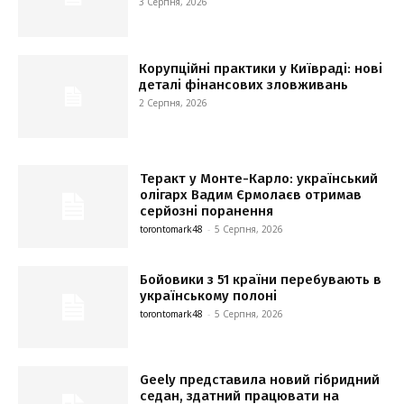
3 Серпня, 2026
Корупційні практики у Київраді: нові
деталі фінансових зловживань
2 Серпня, 2026
Теракт у Монте-Карло: український
олігарх Вадим Єрмолаєв отримав
серйозні поранення
torontomark48
-
5 Серпня, 2026
Бойовики з 51 країни перебувають в
українському полоні
torontomark48
-
5 Серпня, 2026
Geely представила новий гібридний
седан, здатний працювати на