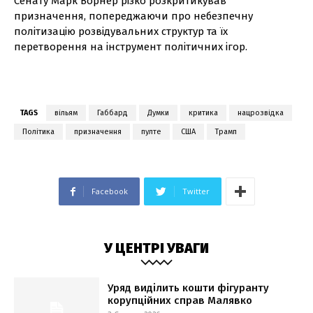
Сенату Марк Ворнер різко розкритикував
призначення, попереджаючи про небезпечну
політизацію розвідувальних структур та їх
перетворення на інструмент політичних ігор.
TAGS
вільям
Габбард
Думки
критика
нацрозвідка
Політика
призначення
пулте
США
Трамп
Facebook
Twitter
У ЦЕНТРІ УВАГИ
Уряд виділить кошти фігуранту
корупційних справ Малявко