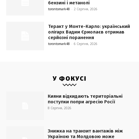
бензині і метанолі
torontomark48
-
2 Серпня, 2026
Теракт у Монте-Карло: український
олігарх Вадим Єрмолаєв отримав
серйозні поранення
torontomark48
-
6 Серпня, 2026
У ФОКУСІ
Кияни відкидають територіальні
поступки попри агресію Росії
8 Серпня, 2026
Знижка на транзит вантажів між
Україною та Молдовою може