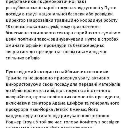
представників як Демократичної, так і
республіканської партії стосується відсутності у Пулте
досвіду в галузі національної безпеки або розвідки.
Директор Нацрозвідки традиційно координує роботу
18 спеціалізованих служб, тому призначення
бізнесмена з житлового сектора сприйнято з сумнівом.
Деякі політики також звинувачували Пулте в спробах
оминати офіційні процедури та безпосередньо
звертатися до президента з ініціативами під час
спільних виїздів.
Пулте відомий як один із найближчих союзників
Трампа та нещодавно привернув увагу, активно
використовуючи свою посаду для передачі матеріалів
до Міністерства юстиції, що стосуються іпотечного
шахрайства, проти політичних опонентів президента,
включаючи сенатора Адама Шиффа та генерального
прокурора Нью-Йорка Летісію Джеймс. Його
кандидатуру активно підтримував політтехнолог
Роджер Стоун. У той же час, голова Комітету з розвідки