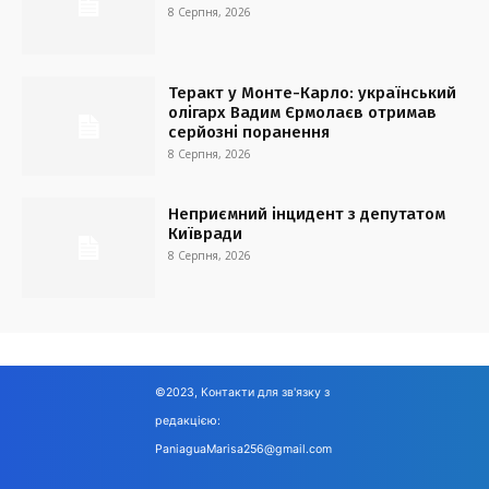
8 Серпня, 2026
Теракт у Монте-Карло: український
олігарх Вадим Єрмолаєв отримав
серйозні поранення
8 Серпня, 2026
Неприємний інцидент з депутатом
Київради
8 Серпня, 2026
©2023, Контакти для зв'язку з
редакцією:
PaniaguaMarisa256@gmail.com