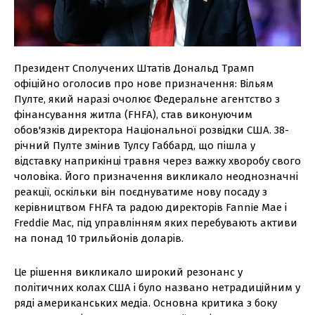
Президент Сполучених Штатів Дональд Трамп
офіційно оголосив про нове призначення: Вільям
Пулте, який наразі очолює Федеральне агентство з
фінансування житла (FHFA), став виконуючим
обов'язків директора Національної розвідки США. 38-
річний Пулте змінив Тулсу Габбард, що пішла у
відставку наприкінці травня через важку хворобу свого
чоловіка. Його призначення викликало неоднозначні
реакції, оскільки він поєднуватиме нову посаду з
керівництвом FHFA та радою директорів Fannie Mae і
Freddie Mac, під управлінням яких перебувають активи
на понад 10 трильйонів доларів.
Це рішення викликало широкий резонанс у
політичних колах США і було названо нетрадиційним у
ряді американських медіа. Основна критика з боку