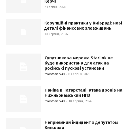
Керчі
7 Серпня, 2026
Корупційні практики у Київраді: нові
деталі фінансових зловживань
10 Серпня, 2026
Супутникова мережа Starlink не
буде використана для атак на
російські пускові установки
torontomark48
-
8 Серпня, 2026
Паніка в Татарстані: атака дронів на
Нижньокамський НПЗ
torontomark48
-
10 Серпня, 2026
Неприємний інцидент з депутатом
Київради