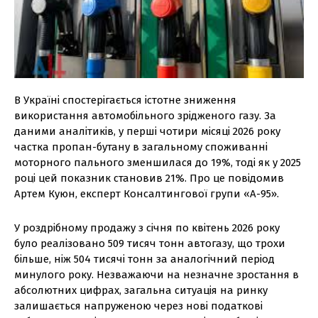
В Україні спостерігається істотне зниження
використання автомобільного зрідженого газу. За
даними аналітиків, у перші чотири місяці 2026 року
частка пропан-бутану в загальному споживанні
моторного пального зменшилася до 19%, тоді як у 2025
році цей показник становив 21%. Про це повідомив
Артем Куюн, експерт Консалтингової групи «А-95».
У роздрібному продажу з січня по квітень 2026 року
було реалізовано 509 тисяч тонн автогазу, що трохи
більше, ніж 504 тисячі тонн за аналогічний період
минулого року. Незважаючи на незначне зростання в
абсолютних цифрах, загальна ситуація на ринку
залишається напруженою через нові податкові