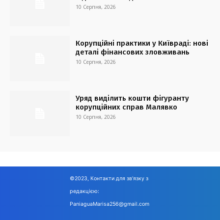
10 Серпня, 2026
Корупційні практики у Київраді: нові
деталі фінансових зловживань
10 Серпня, 2026
Уряд виділить кошти фігуранту
корупційних справ Малявко
10 Серпня, 2026
©2023, Контакти для зв'язку з
редакцією:
PaniaguaMarisa256@gmail.com