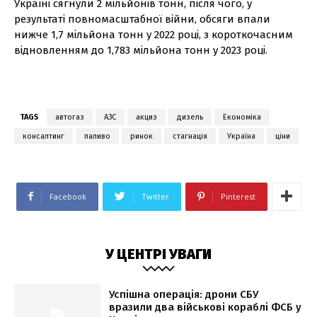
Україні сягнули 2 мільйонів тонн, після чого, у
результаті повномасштабної війни, обсяги впали
нижче 1,7 мільйона тонн у 2022 році, з короткочасним
відновленням до 1,783 мільйона тонн у 2023 році.
TAGS
автогаз
АЗС
акциз
дизель
Економіка
консалтинг
паливо
ринок
стагнація
Україна
ціни
Facebook
Twitter
Pinterest
У ЦЕНТРІ УВАГИ
Успішна операція: дрони СБУ
вразили два військові кораблі ФСБ у