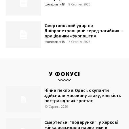
torontomark48
-
8 Серпня, 2026
Смертоносний удар по
Дніпропетровщині: серед загиблих –
працівники «Укрпошти»
torontomark48
-
7 Серпня, 2026
У ФОКУСІ
Нічне пекло в Одесі: окупанти
здійснили масовану атаку, кількість
постраждалих зростає
10 Серпня, 2026
Смертельні “подарунки”: у Харкові
жінка розсилала наркотики в