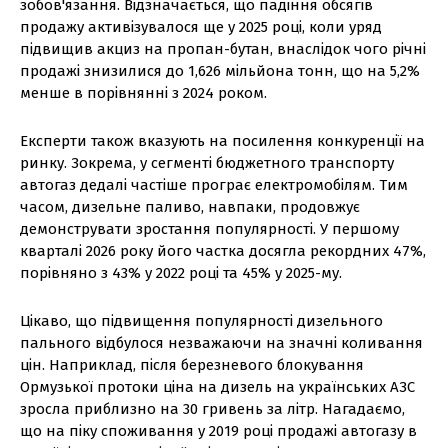
зобов'язання. Відзначається, що падіння обсягів
продажу активізувалося ще у 2025 році, коли уряд
підвищив акциз на пропан-бутан, внаслідок чого річні
продажі знизилися до 1,626 мільйона тонн, що на 5,2%
менше в порівнянні з 2024 роком.
Експерти також вказують на посилення конкуренції на
ринку. Зокрема, у сегменті бюджетного транспорту
автогаз дедалі частіше програє електромобілям. Тим
часом, дизельне паливо, навпаки, продовжує
демонструвати зростання популярності. У першому
кварталі 2026 року його частка досягла рекордних 47%,
порівняно з 43% у 2022 році та 45% у 2025-му.
Цікаво, що підвищення популярності дизельного
пального відбулося незважаючи на значні коливання
цін. Наприклад, після березневого блокування
Ормузької протоки ціна на дизель на українських АЗС
зросла приблизно на 30 гривень за літр. Нагадаємо,
що на піку споживання у 2019 році продажі автогазу в