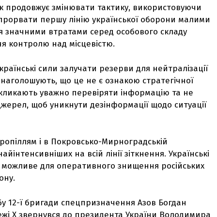
к продовжує змінювати тактику, використовуючи
прорвати першу лінію української оборони малими
ся значними втратами серед особового складу
ня контролю над місцевістю.
українські сили залучати резерви для нейтралізації
 наголошують, що це не є ознакою стратегічної
акликають уважно перевіряти інформацію та не
жерел, щоб уникнути дезінформації щодо ситуації
обропіллям і в Покровсько-Мирноградській
йінтенсивніших на всій лінії зіткнення. Українські
 можливе для оперативного знищення російських
ону.
у 12-ї бригади спецпризначення Азов Богдан
ежі Х звернувся до президента України Володимира