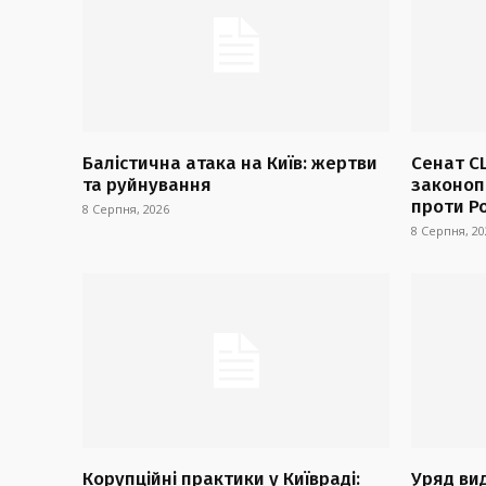
Балістична атака на Київ: жертви
Сенат С
та руйнування
законопр
проти Ро
8 Серпня, 2026
8 Серпня, 20
Корупційні практики у Київраді:
Уряд ви