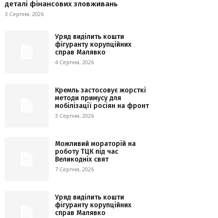
деталі фінансових зловживань
3 Серпня, 2026
Уряд виділить кошти
фігуранту корупційних
справ Малявко
4 Серпня, 2026
Кремль застосовує жорсткі
методи примусу для
мобілізації росіян на фронт
3 Серпня, 2026
Можливий мораторій на
роботу ТЦК під час
Великодніх свят
7 Серпня, 2026
Уряд виділить кошти
фігуранту корупційних
справ Малявко