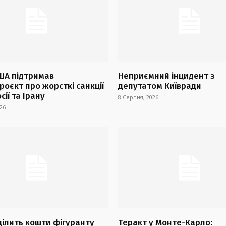
ША підтримав
Неприємний інцидент з
оєкт про жорсткі санкції
депутатом Київради
сії та Ірану
8 Серпня, 2026
26
ділить кошти фігуранту
Теракт у Монте-Карло: