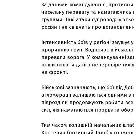
За даними командування, противни
чисельну перевагу та намагаючись 
групами. Такі атаки супроводжують
росіян і не свідчать про встановлен
Інтенсивність боїв у регіоні змушує 
проривних груп. Водночас військові
переваги ворога. У командуванні з
поширювати дані з неперевірених д
на фронті.
Військові зазначають, що бої під Д
агломерації залишаються одними з на
підрозділи продовжують робити все
сил, які намагаються прорвати обор
Тим часом колишній начальник штаб
Кротевич (позивний Тавр) у соцмер