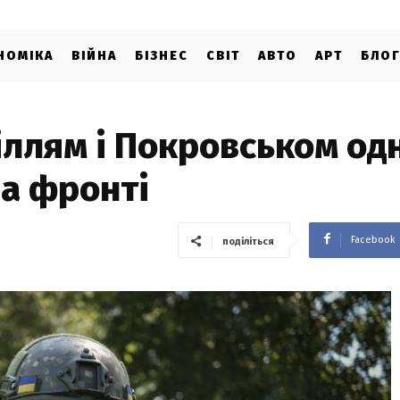
НОМІКА
ВІЙНА
БІЗНЕС
СВІТ
АВТО
АРТ
БЛО
іллям і Покровськом одн
на фронті
Facebook
поділіться