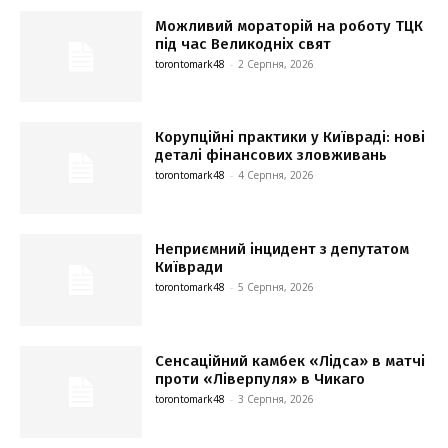
Можливий мораторій на роботу ТЦК
під час Великодніх свят
torontomark48
-
2 Серпня, 2026
Корупційні практики у Київраді: нові
деталі фінансових зловживань
torontomark48
-
4 Серпня, 2026
Неприємний інцидент з депутатом
Київради
torontomark48
-
5 Серпня, 2026
Сенсаційний камбек «Лідса» в матчі
проти «Ліверпуля» в Чикаго
torontomark48
-
3 Серпня, 2026