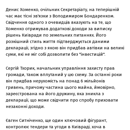
Денис Хоменко, очільник Секретаріату, на теперішній
час має тісні зв'язки з Володимиром Бондаренком.
Свідчення одного з очевидців вказують на те, що
Хоменко отримував додаткові доходи за виписку
рішень Київради по земельних питаннях. Його
розкішний стиль життя підтверджується даними
декларації, згідно з якою він придбав автівки на великі
суми, які не міг собі дозволити без "інвестицій".
Сергій Тхорик, начальник управління захисту прав
громади, також вплутаний у цю схему. За останні роки
він придбав нерухомість на понад 6 мільйонів
гривень, причому частина цього майна, ймовірно,
зареєстрована на його дружину, яка зникла з
декларації, що може свідчити про спробу приховати
незаконні доходи.
Євген Ситніченко, ще один ключовий фігурант,
контролює тендери та угоди в Київраді, хоча в