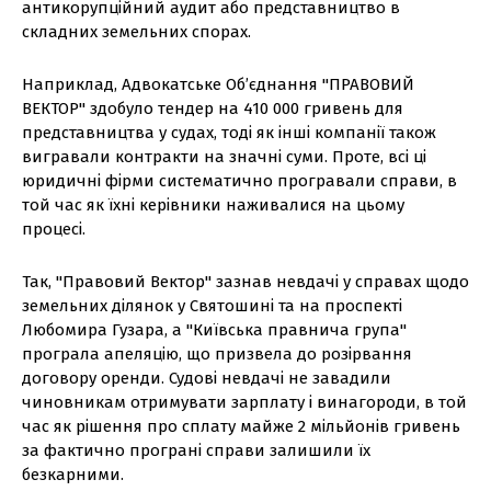
антикорупційний аудит або представництво в
складних земельних спорах.
Наприклад, Адвокатське Об’єднання "ПРАВОВИЙ
ВЕКТОР" здобуло тендер на 410 000 гривень для
представництва у судах, тоді як інші компанії також
вигравали контракти на значні суми. Проте, всі ці
юридичні фірми систематично програвали справи, в
той час як їхні керівники наживалися на цьому
процесі.
Так, "Правовий Вектор" зазнав невдачі у справах щодо
земельних ділянок у Святошині та на проспекті
Любомира Гузара, а "Київська правнича група"
програла апеляцію, що призвела до розірвання
договору оренди. Судові невдачі не завадили
чиновникам отримувати зарплату і винагороди, в той
час як рішення про сплату майже 2 мільйонів гривень
за фактично програні справи залишили їх
безкарними.