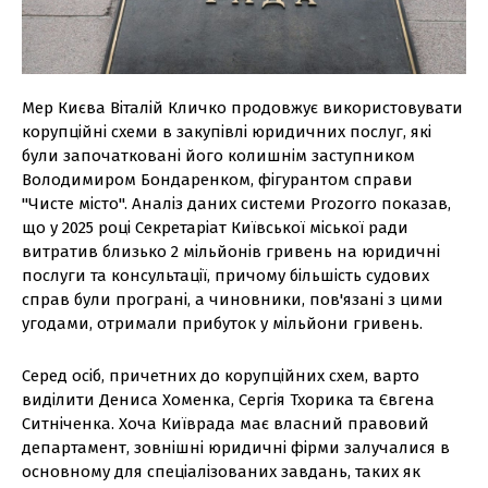
Мер Києва Віталій Кличко продовжує використовувати
корупційні схеми в закупівлі юридичних послуг, які
були започатковані його колишнім заступником
Володимиром Бондаренком, фігурантом справи
"Чисте місто". Аналіз даних системи Prozorro показав,
що у 2025 році Секретаріат Київської міської ради
витратив близько 2 мільйонів гривень на юридичні
послуги та консультації, причому більшість судових
справ були програні, а чиновники, пов'язані з цими
угодами, отримали прибуток у мільйони гривень.
Серед осіб, причетних до корупційних схем, варто
виділити Дениса Хоменка, Сергія Тхорика та Євгена
Ситніченка. Хоча Київрада має власний правовий
департамент, зовнішні юридичні фірми залучалися в
основному для спеціалізованих завдань, таких як