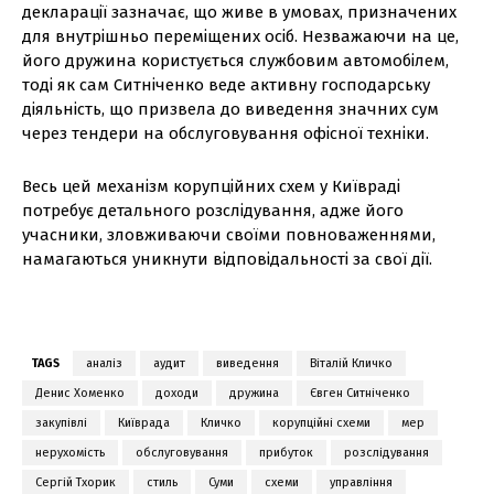
декларації зазначає, що живе в умовах, призначених
для внутрішньо переміщених осіб. Незважаючи на це,
його дружина користується службовим автомобілем,
тоді як сам Ситніченко веде активну господарську
діяльність, що призвела до виведення значних сум
через тендери на обслуговування офісної техніки.
Весь цей механізм корупційних схем у Київраді
потребує детального розслідування, адже його
учасники, зловживаючи своїми повноваженнями,
намагаються уникнути відповідальності за свої дії.
TAGS
аналіз
аудит
виведення
Віталій Кличко
Денис Хоменко
доходи
дружина
Євген Ситніченко
закупівлі
Київрада
Кличко
корупційні схеми
мер
нерухомість
обслуговування
прибуток
розслідування
Сергій Тхорик
стиль
Суми
схеми
управління