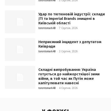
torontomark48
-
5 Серпня, 2026
Удар по тютюновій індустрії: склади
JTI та Imperial Brands знищені в
Київській області
torontomark48
-
7 Серпня, 2026
Неприємний інцидент з депутатом
Київради
torontomark48
-
3 Серпня, 2026
Складні випробування: Україна
готується до найжорсткішої зими
війни, в той час як Путін може
капітулювати навесні
torontomark48
-
4 Серпня, 2026