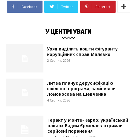
Facebook
Twitter
Pinterest
У ЦЕНТРІ УВАГИ
Уряд виділить кошти фігуранту
корупційних справ Малявко
2 Серпня, 2026
Литва планує дерусифікацію
шкільної програми, замінивши
Ломоносова на Шевченка
4 Серпня, 2026
Теракт у Монте-Карло: український
олігарх Вадим Єрмолаєв отримав
серйозні поранення