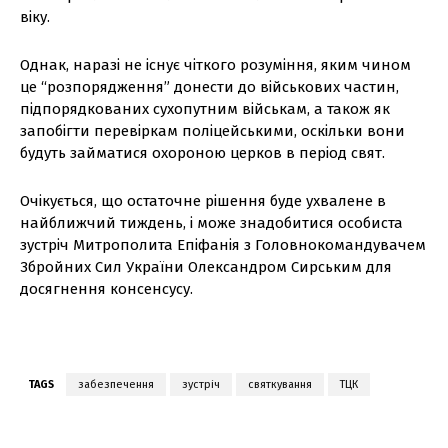
віку.
Однак, наразі не існує чіткого розуміння, яким чином
це “розпорядження” донести до військових частин,
підпорядкованих сухопутним військам, а також як
запобігти перевіркам поліцейськими, оскільки вони
будуть займатися охороною церков в період свят.
Очікується, що остаточне рішення буде ухвалене в
найближчий тиждень, і може знадобитися особиста
зустріч Митрополита Епіфанія з Головнокомандувачем
Збройних Сил України Олександром Сирським для
досягнення консенсусу.
TAGS
забезпечення
зустріч
святкування
ТЦК