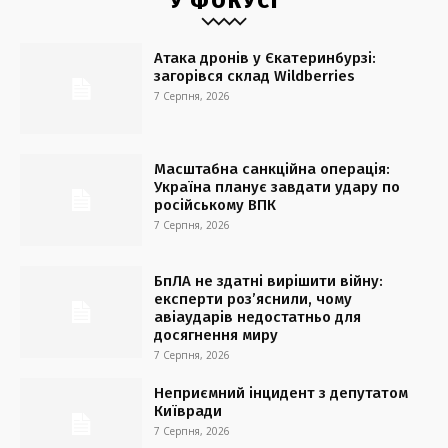
У ФОКУСІ
Атака дронів у Єкатеринбурзі:
загорівся склад Wildberries
7 Серпня, 2026
Масштабна санкційна операція:
Україна планує завдати удару по
російському ВПК
7 Серпня, 2026
БпЛА не здатні вирішити війну:
експерти роз’яснили, чому
авіаударів недостатньо для
досягнення миру
7 Серпня, 2026
Неприємний інцидент з депутатом
Київради
7 Серпня, 2026