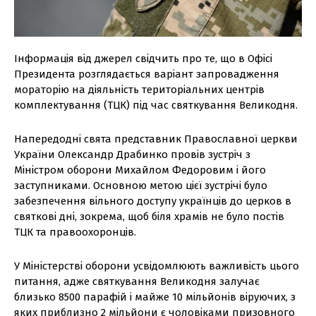
Інформація від джерел свідчить про те, що в Офісі
Президента розглядається варіант запровадження
мораторію на діяльність територіальних центрів
комплектування (ТЦК) під час святкування Великодня.
Напередодні свята представник Православної церкви
України Олександр Драбинко провів зустріч з
Міністром оборони Михайлом Федоровим і його
заступниками. Основною метою цієї зустрічі було
забезпечення вільного доступу українців до церков в
святкові дні, зокрема, щоб біля храмів не було постів
ТЦК та правоохоронців.
У Міністерстві оборони усвідомлюють важливість цього
питання, адже святкування Великодня залучає
близько 8500 парафій і майже 10 мільйонів віруючих, з
яких приблизно 2 мільйони є чоловіками призовного