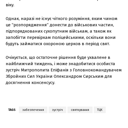
віку.
Однак, наразі не існує чіткого розуміння, яким чином
це “розпорядження” донести до військових частин,
підпорядкованих сухопутним військам, а також як
запобігти перевіркам поліцейськими, оскільки вони
будуть займатися охороною церков в період свят.
Очікується, що остаточне рішення буде ухвалене в
найближчий тиждень, і може знадобитися особиста
зустріч Митрополита Епіфанія з Головнокомандувачем
Збройних Сил України Олександром Сирським для
досягнення консенсусу.
TAGS
забезпечення
зустріч
святкування
ТЦК