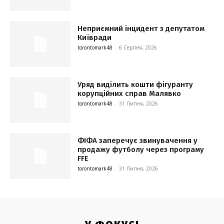
Неприємний інцидент з депутатом
Київради
torontomark48
-
6 Серпня, 2026
Уряд виділить кошти фігуранту
корупційних справ Малявко
torontomark48
-
31 Липня, 2026
ФІФА заперечує звинувачення у
продажу футболу через програму
FFE
torontomark48
-
31 Липня, 2026