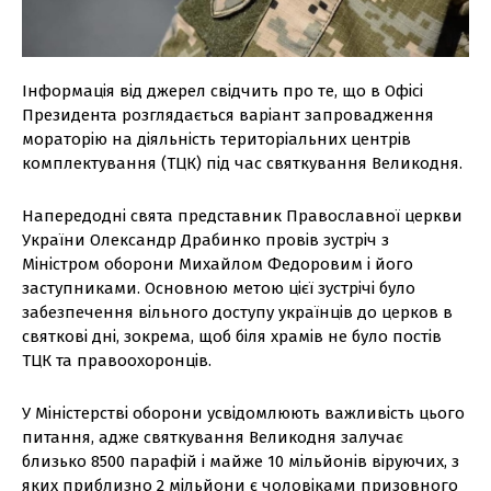
Інформація від джерел свідчить про те, що в Офісі
Президента розглядається варіант запровадження
мораторію на діяльність територіальних центрів
комплектування (ТЦК) під час святкування Великодня.
Напередодні свята представник Православної церкви
України Олександр Драбинко провів зустріч з
Міністром оборони Михайлом Федоровим і його
заступниками. Основною метою цієї зустрічі було
забезпечення вільного доступу українців до церков в
святкові дні, зокрема, щоб біля храмів не було постів
ТЦК та правоохоронців.
У Міністерстві оборони усвідомлюють важливість цього
питання, адже святкування Великодня залучає
близько 8500 парафій і майже 10 мільйонів віруючих, з
яких приблизно 2 мільйони є чоловіками призовного