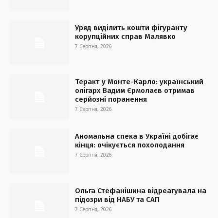
Уряд виділить кошти фігуранту
корупційних справ Малявко
7 Серпня, 2026
Теракт у Монте-Карло: український
олігарх Вадим Єрмолаєв отримав
серйозні поранення
7 Серпня, 2026
Аномальна спека в Україні добігає
кінця: очікується похолодання
7 Серпня, 2026
Ольга Стефанішина відреагувала на
підозри від НАБУ та САП
7 Серпня, 2026