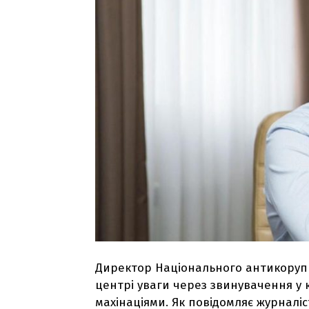
Директор Національного антикорупц
центрі уваги через звинувачення у к
махінаціями. Як повідомляє журнал