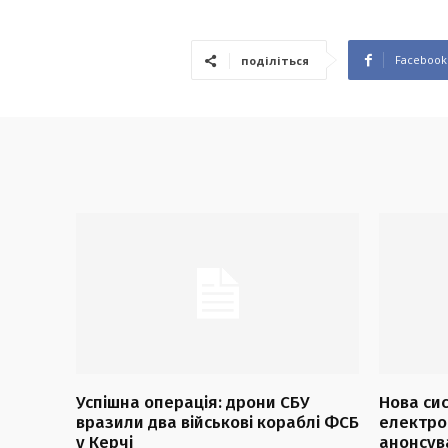
Facebook
поділіться
Успішна операція: дрони СБУ
Нова си
вразили два військові кораблі ФСБ
електро
у Керчі
анонсув