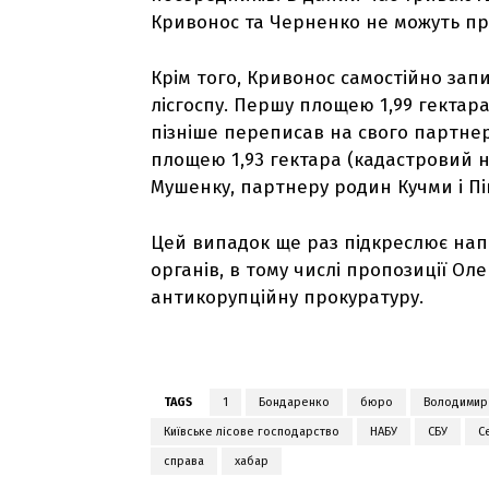
Кривонос та Черненко не можуть пр
Крім того, Кривонос самостійно запи
лісгоспу. Першу площею 1,99 гектара
пізніше переписав на свого партнера
площею 1,93 гектара (кадастровий н
Мушенку, партнеру родин Кучми і Пі
Цей випадок ще раз підкреслює нап
органів, в тому числі пропозиції Ол
антикорупційну прокуратуру.
TAGS
1
Бондаренко
бюро
Володимир
Київське лісове господарство
НАБУ
СБУ
С
справа
хабар