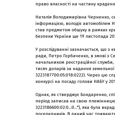
право власності на частину краденої
Наталія Володимирівна Черненко, сес
інформацією, володіє автомобілем Hy
став предметом обшуку в рамках кр
безпеки України ще 19 листопада 20
У розслідуванні зазначається, що з к
ради, Петро Горбаченко, в змові з 
начальником реєстраційної служби, в
тисяч доларів за надання земельної
3223187700:05:018:0222). Через цю с
конкурсі на посаду голови НАБУ у 201
Однак, як стверджує Бондаренко, сп
період записав на свою племінницю
3223186600:02:0..:0…*), яка була вкр
посередників. В даний час тривають