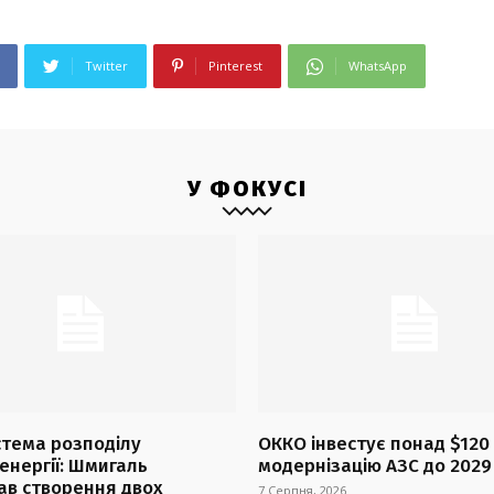
Twitter
Pinterest
WhatsApp
У ФОКУСІ
стема розподілу
ОККО інвестує понад $120
енергії: Шмигаль
модернізацію АЗС до 2029
ав створення двох
7 Серпня, 2026