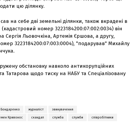
одати цю ділянку.
сав на себе дві земельні ділянки, також вкрадені в
 (кадастровий номер 3223184200:07:002:0034) він
 Сергія Льовочкіна, Артемія Єршова, а другу,
омер 3223184200:07:003:0004), "подарував" Михайлу
нчука.
ружену обстановку навколо антикорупційних
ега Татарова щодо тиску на НАБУ та Спеціалізовану
 Бондаренко
журналіст
звинувачення
емен Кривонос
скандал
служба
служби
співробітники