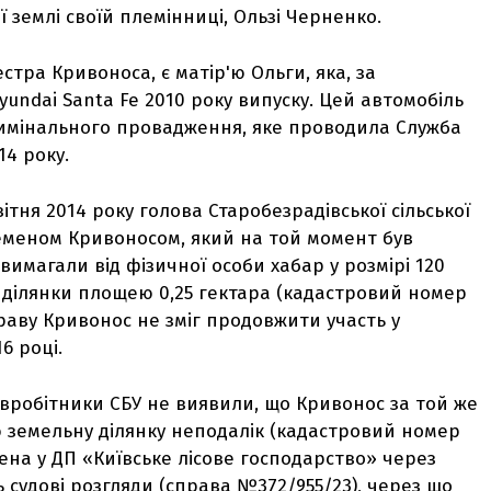
 землі своїй племінниці, Ользі Черненко.
тра Кривоноса, є матір'ю Ольги, яка, за
undai Santa Fe 2010 року випуску. Цей автомобіль
имінального провадження, яке проводила Служба
14 року.
вітня 2014 року голова Старобезрадівської сільської
Семеном Кривоносом, який на той момент був
имагали від фізичної особи хабар у розмірі 120
 ділянки площею 0,25 гектара (кадастровий номер
праву Кривонос не зміг продовжити участь у
6 році.
івробітники СБУ не виявили, що Кривонос за той же
 земельну ділянку неподалік (кадастровий номер
адена у ДП «Київське лісове господарство» через
 судові розгляди (справа №372/955/23), через що