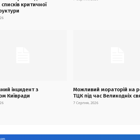
 списків критичної
руктури
26
ний інцидент з
Можливий мораторій на р
ом Київради
ТЦК під час Великодніх св
26
7 Серпня, 2026
com