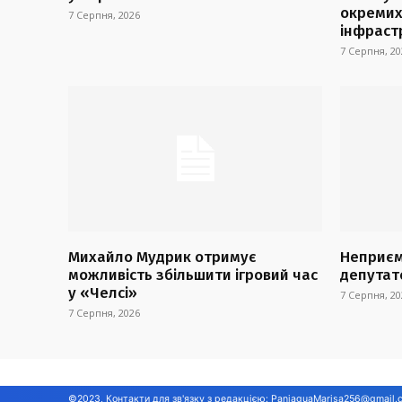
окремих
7 Серпня, 2026
інфраст
7 Серпня, 20
Михайло Мудрик отримує
Неприєм
можливість збільшити ігровий час
депутат
у «Челсі»
7 Серпня, 20
7 Серпня, 2026
©2023, Контакти для зв'язку з редакцією:
PaniaguaMarisa256@gmail.