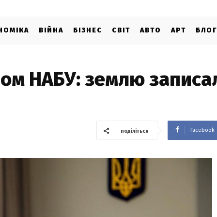
НОМІКА
ВІЙНА
БІЗНЕС
СВІТ
АВТО
АРТ
БЛО
ом НАБУ: землю записа
Facebook
поділіться