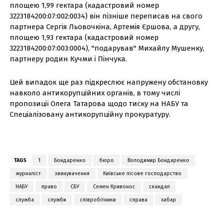
площею 1,99 гектара (кадастровий номер
3223184200:07:002:0034) він пізніше переписав на свого
партнера Сергія Льовочкіна, Артемія Єршова, а другу,
площею 1,93 гектара (кадастровий номер
3223184200:07:003:0004), "подарував" Михайлу Мушенку,
партнеру родин Кучми і Пінчука.
Цей випадок ще раз підкреслює напружену обстановку
навколо антикорупційних органів, в тому числі
пропозиції Олега Татарова щодо тиску на НАБУ та
Спеціалізовану антикорупційну прокуратуру.
TAGS
1
Бондаренко
бюро
Володимир Бондаренко
журналіст
звинувачення
Київське лісове господарство
НАБУ
право
СБУ
Семен Кривонос
скандал
служба
служби
співробітники
справа
хабар