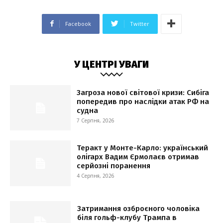
Facebook
Twitter
У ЦЕНТРІ УВАГИ
Загроза нової світової кризи: Сибіга
попередив про наслідки атак РФ на
судна
7 Серпня, 2026
Теракт у Монте-Карло: український
олігарх Вадим Єрмолаєв отримав
серйозні поранення
4 Серпня, 2026
Затримання озброєного чоловіка
біля гольф-клубу Трампа в