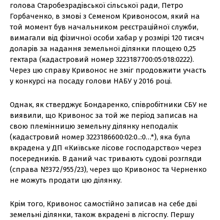
голова Старобезрадівської сільської ради, Петро
Горбаченко, в змові з Семеном Кривоносом, який на
той момент був начальником реєстраційної служби,
вимагали від фізичної особи хабар у розмірі 120 тисяч
доларів за надання земельної ділянки площею 0,25
гектара (кадастровий номер 3223187700:05:018:0222).
Через цю справу Кривонос не зміг продовжити участь
у конкурсі на посаду голови НАБУ у 2016 році.
Однак, як стверджує Бондаренко, співробітники СБУ не
виявили, що Кривонос за той же період записав на
свою племінницю земельну ділянку неподалік
(кадастровий номер 3223186600:02:0..:0…*), яка була
вкрадена у ДП «Київське лісове господарство» через
посередників. В даний час тривають судові розгляди
(справа №372/955/23), через що Кривонос та Черненко
не можуть продати цю ділянку.
Крім того, Кривонос самостійно записав на себе дві
земельні ділянки, також вкрадені в лісгоспу. Першу