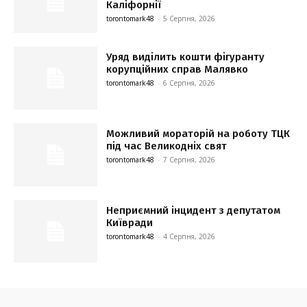
Каліфорнії
torontomark48
-
5 Серпня, 2026
Уряд виділить кошти фігуранту
корупційних справ Малявко
torontomark48
-
6 Серпня, 2026
Можливий мораторій на роботу ТЦК
під час Великодніх свят
torontomark48
-
7 Серпня, 2026
Неприємний інцидент з депутатом
Київради
torontomark48
-
4 Серпня, 2026