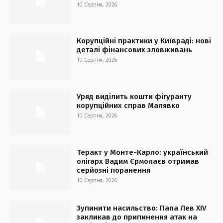
10 Серпня, 2026
Корупційні практики у Київраді: нові
деталі фінансових зловживань
10 Серпня, 2026
Уряд виділить кошти фігуранту
корупційних справ Малявко
10 Серпня, 2026
Теракт у Монте-Карло: український
олігарх Вадим Єрмолаєв отримав
серйозні поранення
10 Серпня, 2026
Зупинити насильство: Папа Лев XIV
закликав до припинення атак на