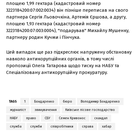
площею 1,99 гектара (кадастровий номер
3223184200:07:002:0034) він пізніше переписав на свого
партнера Сергія Льовочкіна, Артемія Єршова, а другу,
площею 1,93 гектара (кадастровий номер
3223184200:07:003:0004), "подарував" Михайлу Мушенку,
партнеру родин Кучми і Пінчука.
Цей випадок ще раз підкреслює напружену обстановку
навколо антикорупційних органів, в тому числі
пропозиції Олега Татарова щодо тиску на НАБУ та
Спеціалізовану антикорупційну прокуратуру.
TAGS
1
Бондаренко
бюро
Володимир Бондаренко
журналіст
звинувачення
Київське лісове господарство
НАБУ
право
СБУ
Семен Кривонос
скандал
служба
служби
співробітники
справа
хабар