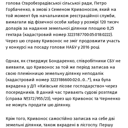
голова Старобезрадівської сільської ради, Петро
Горбаченко, в змові з Семеном Кривоносом, який на
той момент був начальником реєстраційної служби,
вимагали від фізичної особи хабар у розмірі 120 тисяч
доларів за надання земельної ділянки площею 0,25
гектара (кадастровий номер 3223187700:05:018:0222).
Через цю справу Кривонос не зміг продовжити участь
у конкурсі на посаду голови НАБУ у 2016 році.
Однак, як стверджує Бондаренко, співробітники СБУ не
виявили, що Кривонос за той же період записав на
свою племінницю земельну ділянку неподалік
(кадастровий номер 3223186600:02:0..:0…*), яка була
вкрадена у ДП «Київське лісове господарство» через
посередників. В даний час тривають судові розгляди
(справа №372/955/23), через що Кривонос та Черненко
не можуть продати цю ділянку.
Крім того, Кривонос самостійно записав на себе дві
земельні ділянки, також вкрадені в лісгоспу. Першу