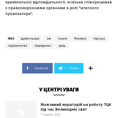
кримінальної відповідальності, оскільки співпрацював
з правоохоронними органами в ролі "штатного
провокатора".
TAGS
адміністрація
змі
кошти
Малявко
підозра
підприємства
Свириденко
уряд
Facebook
Twitter
У ЦЕНТРІ УВАГИ
Можливий мораторій на роботу ТЦК
під час Великодніх свят
7 Серпня, 2026