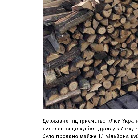
Державне підприємство «Ліси Украї
населення до купівлі дров у зв'язку
було продано майже 1,1 мільйона ку