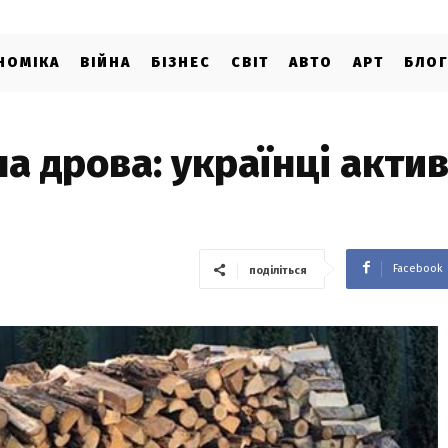
НОМІКА
ВІЙНА
БІЗНЕС
СВІТ
АВТО
АРТ
БЛО
а дрова: українці акти
Facebook
поділіться