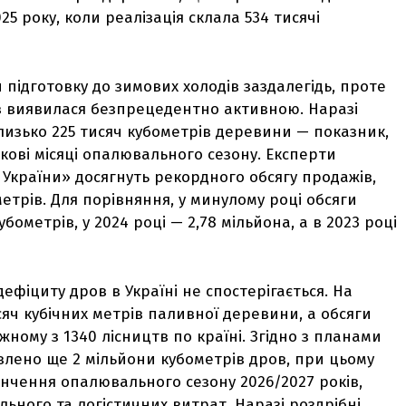
25 року, коли реалізація склала 534 тисячі
 підготовку до зимових холодів заздалегідь, проте
ов виявилася безпрецедентно активною. Наразі
изько 225 тисяч кубометрів деревини — показник,
кові місяці опалювального сезону. Експерти
 України» досягнуть рекордного обсягу продажів,
трів. Для порівняння, у минулому році обсяги
убометрів, у 2024 році — 2,78 мільйона, а в 2023 році
фіциту дров в Україні не спостерігається. На
яч кубічних метрів паливної деревини, а обсяги
жному з 1340 лісництв по країні. Згідно з планами
товлено ще 2 мільйони кубометрів дров, при цьому
інчення опалювального сезону 2026/2027 років,
льного та логістичних витрат. Наразі роздрібні