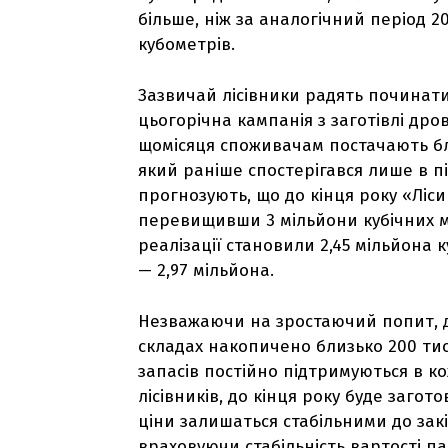
більше, ніж за аналогічний період 20
кубометрів.
Зазвичай лісівники радять починати
цьогорічна кампанія з заготівлі др
щомісяця споживачам постачають бл
який раніше спостерігався лише в пі
прогнозують, що до кінця року «Ліси
перевищивши 3 мільйони кубічних ме
реалізації становили 2,45 мільйона к
— 2,97 мільйона.
Незважаючи на зростаючий попит, де
складах накопичено близько 200 тис
запасів постійно підтримуються в ко
лісівників, до кінця року буде заго
ціни залишаться стабільними до зак
враховуючи стабільність вартості па