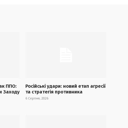
ак ППО:
Російські удари: новий етап агресії
и Заходу
та стратегія противника
6 Серпня, 2026