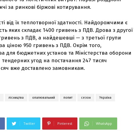
чі за ринкові біржові котирування.
ті від їх теплотворної здатності. Найдорожчими є
сть яких складає 1400 гривень з ПДВ. Дрова з другої
 гривень з ПДВ, а найдешевші — з третьої групи
за ціною 950 гривень з ПДВ. Окрім того,
ва для бюджетних установ та Міністерства оборони
3 тендерних угод на постачання 247 тисяч
тисяч вже доставлено замовникам.
лісництва
опалювальний
попит
сезон
Україна
Twitter
Pinterest
WhatsApp