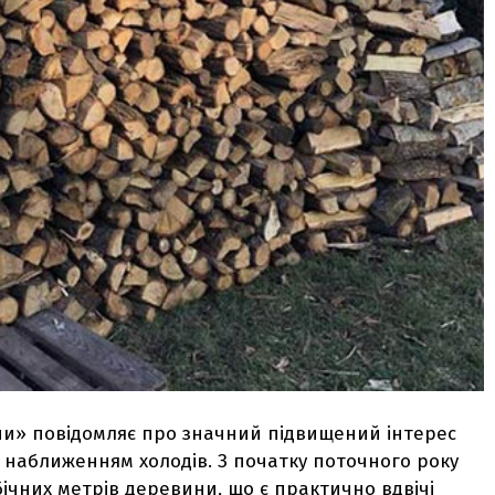
ни» повідомляє про значний підвищений інтерес
 з наближенням холодів. З початку поточного року
бічних метрів деревини, що є практично вдвічі