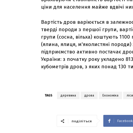
ціни для населення майже вдвічі ниж
Вартість дров варіюється в залежнос
тверді породи з першої групи, варті
групи (сосна, вільха) коштують 1100
(ялина, ялиця, м'яколистяні породи) 
підприємство активно постачає дро
України: з початку року укладено 81
кубометрів дров, з яких понад 130 
TAGS
деревина
дрова
Економіка
ліси
Facebook
поділіться