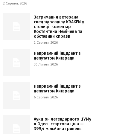
2 Серпня, 2026
Затримання ветерана
спецпідрозділу KRAKEN у
столиці: коментар
Костянтина Немічева та
обставини справи
2 Серпня, 2026
Неприємний інцидент з
депутатом Київради
30 Липня, 2026
Неприємний інцидент з
депутатом Київради
6 Серпня, 2026
Аукціон легендарного ЦУМу
в Одесі: стартова ціна —
399,4 мільйона гривень